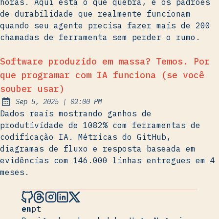
horas. Aqui está o que quebra, e os padrões
de durabilidade que realmente funcionam
quando seu agente precisa fazer mais de 200
chamadas de ferramenta sem perder o rumo.
Software produzido em massa? Temos. Por
que programar com IA funciona (se você
souber usar)
at
Sep 5, 2025
|
02:00 PM
Published:
Dados reais mostrando ganhos de
produtividade de 1082% com ferramentas de
codificação IA. Métricas do GitHub,
diagramas de fluxo e resposta baseada em
evidências com 146.000 linhas entregues em 4
meses.
Hugo Nogueira on Github
Hugo Nogueira on Threads
Hugo Nogueira on Instagram
Hugo Nogueira on LinkedIn
Hugo Nogueira on X
en
pt