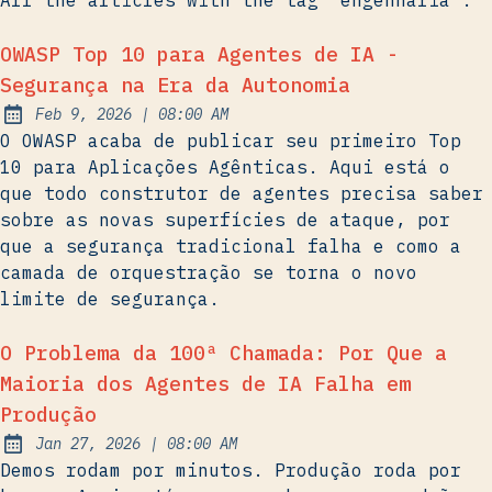
All the articles with the tag "engenharia".
OWASP Top 10 para Agentes de IA -
Segurança na Era da Autonomia
at
Feb 9, 2026
|
08:00 AM
Published:
O OWASP acaba de publicar seu primeiro Top
10 para Aplicações Agênticas. Aqui está o
que todo construtor de agentes precisa saber
sobre as novas superfícies de ataque, por
que a segurança tradicional falha e como a
camada de orquestração se torna o novo
limite de segurança.
O Problema da 100ª Chamada: Por Que a
Maioria dos Agentes de IA Falha em
Produção
at
Jan 27, 2026
|
08:00 AM
Published:
Demos rodam por minutos. Produção roda por