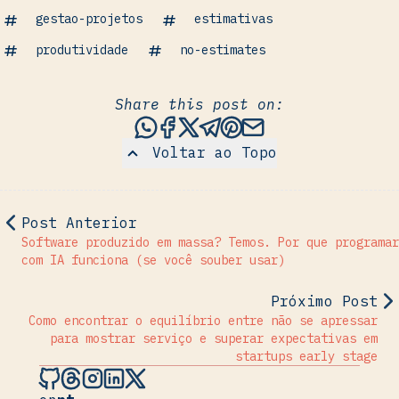
gestao-projetos
estimativas
produtividade
no-estimates
Share this post on:
Share this post via WhatsAp
Share this post on Faceb
Share this post on X
Share this post via 
Share this post o
Share this post
Voltar ao Topo
Post Anterior
Software produzido em massa? Temos. Por que programar
com IA funciona (se você souber usar)
Próximo Post
Como encontrar o equilíbrio entre não se apressar
para mostrar serviço e superar expectativas em
startups early stage
Hugo Nogueira on Github
Hugo Nogueira on Threads
Hugo Nogueira on Instagram
Hugo Nogueira on LinkedIn
Hugo Nogueira on X