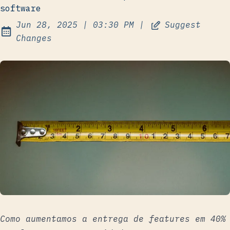
software
at
Jun 28, 2025
|
03:30 PM
|
Suggest
Published:
Changes
Como aumentamos a entrega de features em 40%